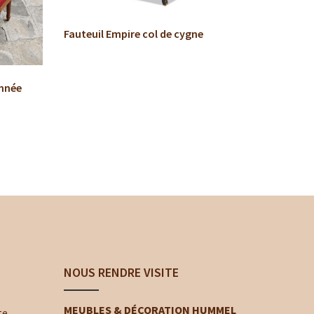
Fauteuil Empire col de cygne
Taboure
médaill
année
NOUS RENDRE VISITE
MEUBLES & DÉCORATION HUMMEL
te