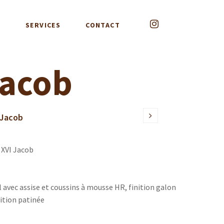
G
SERVICES
CONTACT
Jacob
 Jacob
 XVI Jacob
 avec assise et coussins à mousse HR, finition galon
inition patinée