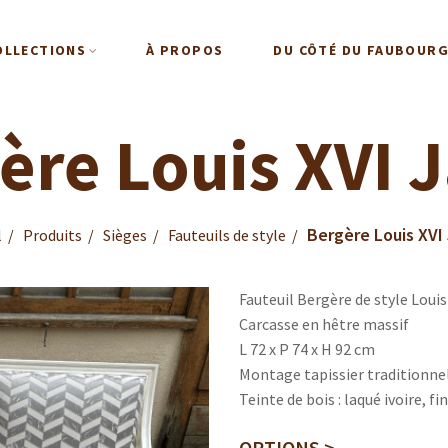
OLLECTIONS
À PROPOS
DU CÔTÉ DU FAUBOUR
ère Louis XVI 
Bergère Louis XVI
l
Produits
Sièges
Fauteuils de style
Fauteuil Bergère de style Louis
Carcasse en hêtre massif
L 72 x P 74 x H 92 cm
Montage tapissier traditionnel
Teinte de bois : laqué ivoire, f
OPTIONS >