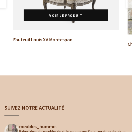
VOIR LE PRODUIT
Fauteuil Louis XV Montespan
Ch
SUIVEZ NOTRE ACTUALITÉ
meubles_hummel
Fabrication de meubles de style sur mesure & restauration de sièges.