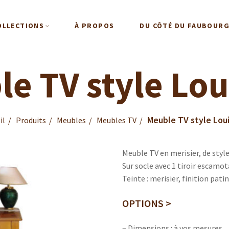
OLLECTIONS
À PROPOS
DU CÔTÉ DU FAUBOUR
e TV style Lou
Meuble TV style Loui
il
Produits
Meubles
Meubles TV
Meuble TV en merisier, de style
Sur socle avec 1 tiroir escamot
Teinte : merisier, finition pati
OPTIONS >
– Dimensions : à vos mesures