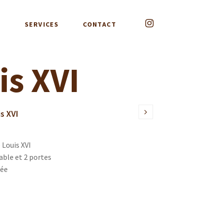
G
SERVICES
CONTACT
is XVI
s XVI
 Louis XVI
able et 2 portes
née