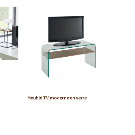
Meuble T
Meuble TV moderne en verre